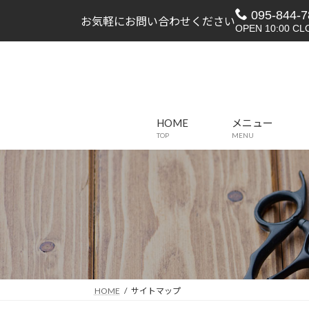
コ
ナ
095-844-7
お気軽にお問い合わせください
ン
ビ
OPEN 10:00 CL
テ
ゲ
ン
ー
ツ
シ
へ
ョ
ス
ン
HOME
メニュー
キ
に
TOP
MENU
ッ
移
プ
動
HOME
サイトマップ